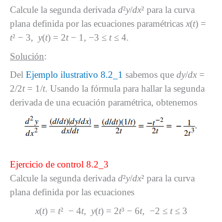
Calcule la segunda derivada
d
²
y
/
dx
² para la curva
plana definida por las ecuaciones paramétricas
x
(
t
) =
t
² − 3,
y
(
t
) = 2
t
− 1, −3 ≤
t
≤ 4.
Solución
:
Del
Ejemplo ilustrativo 8.2_1
sabemos que
dy
/
dx
=
2/2
t
= 1/
t
. Usando la fórmula para hallar la segunda
derivada de una ecuación paramétrica, obtenemos
Ejercicio de control 8.2_3
Calcule la segunda derivada
d
²
y
/
dx
² para la curva
plana definida por las ecuaciones
x
(
t
) =
t
² − 4
t
,
y
(
t
) = 2
t
³ − 6
t
, −2 ≤
t
≤ 3