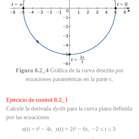
Figura 8.2_4
Gráfica de la curva descrita por
ecuaciones paramétricas en la parte c.
Ejercicio de control 8.2_1
Calcule la derivada
dy
/
dx
para la curva plana definida
por las ecuaciones
x
(
t
) =
t
² − 4
t
,
y
(
t
) = 2
t
³ − 6
t
, −2 ≤ t ≤ 3