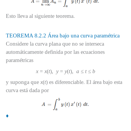
Esto lleva al siguiente teorema.
TEOREMA 8.2.2 Área bajo una curva paramétrica
Considere la curva plana que no se interseca
automáticamente definida por las ecuaciones
paramétricas
x
=
x
(
t
),
y
=
y
(
t
),
a
≤
t
≤
b
y suponga que
x
(
t
) es diferenciable. El área bajo esta
curva está dada por
♦