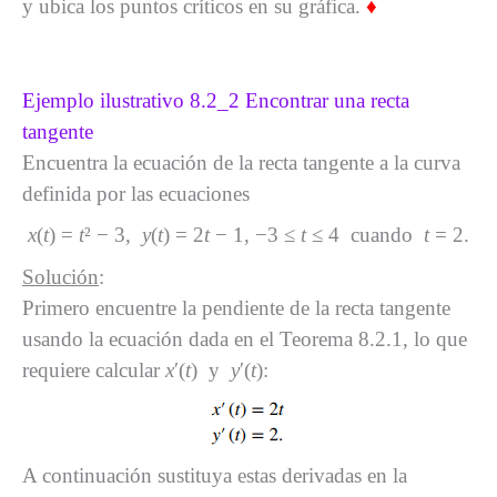
y ubica los puntos críticos en su gráfica.
♦
Ejemplo ilustrativo 8.2_2 Encontrar una recta
tangente
Encuentra la ecuación de la recta tangente a la curva
definida por las ecuaciones
x
(
t
) =
t
² − 3,
y
(
t
) = 2
t
− 1, −3 ≤
t
≤ 4 cuando
t
= 2.
Solución
:
Primero encuentre la pendiente de la recta tangente
usando la ecuación dada en el Teorema 8.2.1, lo que
requiere calcular
x
′(
t
) y
y
′(
t
):
A continuación sustituya estas derivadas en la