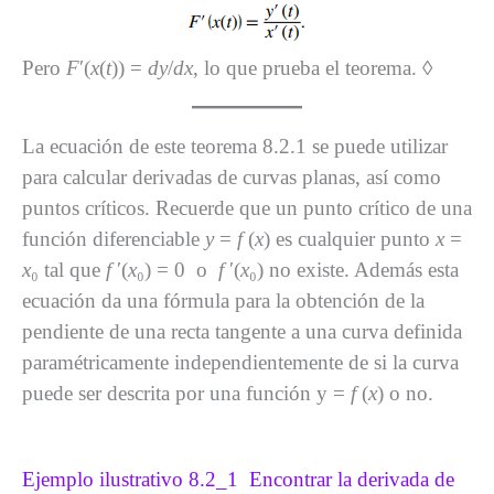
Pero
F
′(
x
(
t
)) =
dy
/
dx
, lo que prueba el teorema. ◊
La ecuación de este teorema 8.2.1 se puede utilizar
para calcular derivadas de curvas planas, así como
puntos críticos. Recuerde que un punto crítico de una
función diferenciable
y
=
f
(
x
) es cualquier punto
x
=
x
₀ tal que
f
′(
x
₀) = 0 o
f
′(
x
₀) no existe. Además esta
ecuación da una fórmula para la obtención de la
pendiente de una recta tangente a una curva definida
paramétricamente independientemente de si la curva
puede ser descrita por una función y =
f
(
x
) o no.
Ejemplo ilustrativo 8.2_1 Encontrar la derivada de