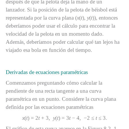
después de que la pelota deja la mano de un
lanzador. Si la posición de la pelota de béisbol está
representada por la curva plana (
x
(
t
),
y
(
t
)), entonces
deberíamos poder usar el cálculo para encontrar la
velocidad de la pelota en un momento dado.
Además, deberíamos poder calcular qué tan lejos ha
viajado esa bola en función del tiempo.
Derivadas de ecuaciones paramétricas
Comenzamos preguntando cómo calcular la
pendiente de una recta tangente a una curva
paramétrica en un punto. Considere la curva plana
definida por las ecuaciones paramétricas
x
(
t
) = 2
t
+ 3,
y
(
t
) = 3
t
− 4, −2 ≤
t
≤ 3.
El gráfico de esta curva aparece en la Figura 8.2_1.