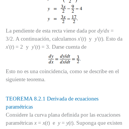
La pendiente de esta recta viene dada por
dy
/
dx
=
3/2. A continuación, calculamos
x
′(
t
) y
y
′(
t
). Esto da
x
′(
t
) = 2 y
y
′(
t
) = 3. Darse cuenta de
Esto no es una coincidencia, como se describe en el
siguiente teorema.
TEOREMA 8.2.1 Derivada de ecuaciones
paramétricas
Considere la curva plana definida por las ecuaciones
paramétricas
x
=
x
(
t
) e
y
=
y
(
t
). Suponga que existen