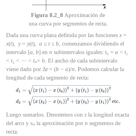
Figura 8.2_8
Aproximación de
una curva por segmentos de recta.
Dada una curva plana definida por las funciones
x
=
x
(
t
),
y
=
y
(
t
),
a
≤
t
≤
b
, comenzamos dividiendo el
intervalo [
a
,
b
] en
n
subintervalos iguales:
t
₀ =
a
<
t
₁
<
t
₂ < ⋯ <
tₙ
=
b
. El ancho de cada subintervalo
viene dado por Δ
t
= (
b
−
a
)/
n
. Podemos calcular la
longitud de cada segmento de recta:
Luego sumarlos. Denotemos con
s
la longitud exacta
del arco y
sₙ
la aproximación por
n
segmentos de
recta: