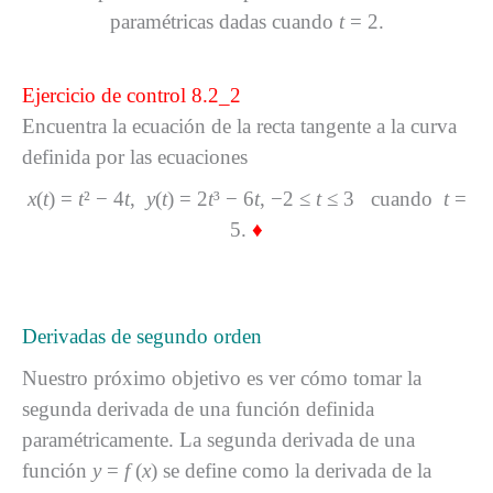
paramétricas dadas cuando
t
= 2.
Ejercicio de control 8.2_2
Encuentra la ecuación de la recta tangente a la curva
definida por las ecuaciones
x
(
t
) =
t
² − 4
t
,
y
(
t
) = 2
t
³ − 6
t
, −2 ≤
t
≤ 3 cuando
t
=
5.
♦
Derivadas de segundo orden
Nuestro próximo objetivo es ver cómo tomar la
segunda derivada de una función definida
paramétricamente. La segunda derivada de una
función
y
=
f
(
x
) se define como la derivada de la