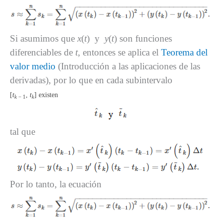
Si asumimos que
x
(
t
) y
y
(
t
) son funciones
diferenciables de
t
, entonces se aplica el
Teorema del
valor medio
(Introducción a las aplicaciones de las
derivadas), por lo que en cada subintervalo
[
t
,
t
] existen
k
−
1
k
tal que
Por lo tanto, la ecuación