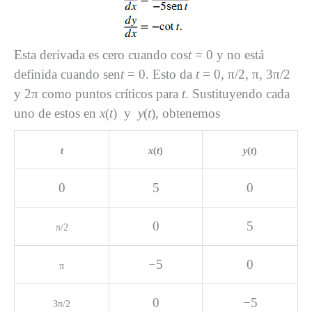
Esta derivada es cero cuando cos
t
= 0 y no está
definida cuando sen
t
= 0. Esto da
t
= 0, π/2, π, 3π/2
y 2π como puntos críticos para
t
. Sustituyendo cada
uno de estos en
x
(
t
) y
y
(
t
), obtenemos
t
x
(
t
)
y
(
t
)
0
5
0
0
5
π/
2
−5
0
π
0
−5
3
π/
2