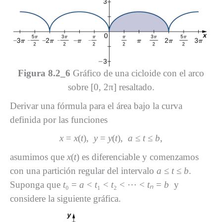
Figura 8.2_6
Gráfico de una cicloide con el arco
sobre [0, 2π] resaltado.
Derivar una fórmula para el área bajo la curva
definida por las funciones
x
=
x
(
t
),
y
=
y
(
t
),
a
≤
t
≤
b
,
asumimos que
x
(
t
) es diferenciable y comenzamos
con una partición regular del intervalo
a
≤
t
≤
b
.
Suponga que
t
₀ =
a
<
t
₁ <
t
₂ < ⋯ <
tₙ
=
b
y
considere la siguiente gráfica.