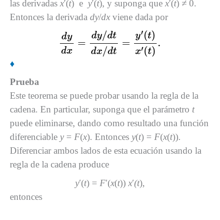
las derivadas
x
′(
t
) e
y
′(
t
), y suponga que
x
′(
t
) ≠ 0.
Entonces la derivada
dy
/
dx
viene dada por
♦
Prueba
Este teorema se puede probar usando la regla de la
cadena. En particular, suponga que el parámetro
t
puede eliminarse, dando como resultado una función
diferenciable
y
=
F
(
x
). Entonces
y
(
t
) =
F
(
x
(
t
)).
Diferenciar ambos lados de esta ecuación usando la
regla de la cadena produce
y
′(
t
) =
F
′(
x
(
t
))
x
′
(t
),
entonces