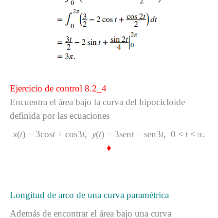
Ejercicio de control 8.2_4
Encuentra el área bajo la curva del hipocicloide
definida por las ecuaciones
x
(
t
) = 3cos
t
+ cos3
t
,
y
(
t
) = 3sen
t
− sen3
t
, 0 ≤
t
≤ π.
♦
Longitud de arco de una curva paramétrica
Además de encontrar el área bajo una curva