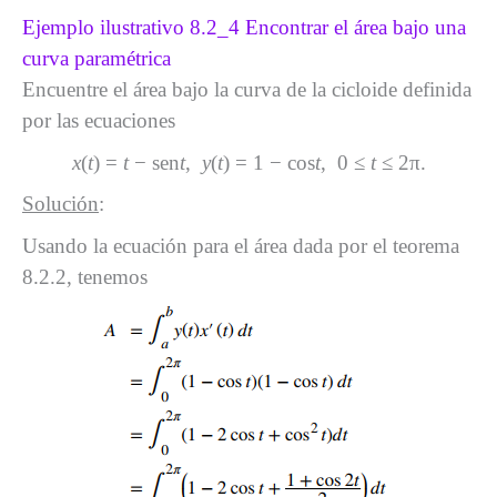
Ejemplo ilustrativo 8.2_4 Encontrar el área bajo una
curva paramétrica
Encuentre el área bajo la curva de la cicloide definida
por las ecuaciones
x
(
t
) =
t
− sen
t
,
y
(
t
) = 1 − cos
t
, 0 ≤
t
≤ 2π.
Solución
:
Usando la ecuación para el área dada por el teorema
8.2.2, tenemos