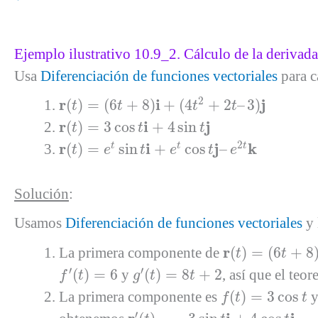
Ejemplo ilustrativo 10.9_2. Cálculo de la derivada
Usa
Diferenciación de funciones vectoriales
para c
r
(
t
)
=
(
6
t
+
8
)
i
+
(
4
t
2
+
2
t
–
3
)
j
2
r
i
j
(
)
=
(
6
+
8
)
+
(
4
+
2
–
3
)
t
t
t
t
r
(
t
)
=
3
cos
t
i
+
4
sin
t
j
r
i
j
(
)
=
3
cos
+
4
sin
t
t
t
r
(
t
)
=
e
t
sin
t
i
+
e
t
cos
t
j
–
e
2
t
k
2
r
i
j
k
(
)
=
sin
+
cos
–
t
t
t
t
e
t
e
t
e
Solución
:
Usamos
Diferenciación de funciones vectoriales
y 
r
(
t
)
=
(
6
t
+
8
)
i
+
(
4
r
La primera componente de
(
)
=
(
6
+
8
t
t
f
′
(
t
)
=
6
g
′
(
t
)
=
8
t
+
2
′
′
(
)
=
6
y
(
)
=
8
+
2
, así que el teo
f
t
g
t
t
f
(
t
)
=
3
cos
t
La primera componente es
(
)
=
3
cos
y
f
t
t
r
′
(
t
)
=
−
3
sin
t
i
+
4
cos
t
j
′