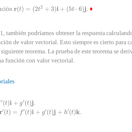
r
(
t
)
=
(
2
t
2
+
3
)
i
+
(
5
t
–
6
)
j
2
r
i
j
unción
(
)
=
(
2
+
3
)
+
(
5
–
6
)
.
♦
t
t
t
 también podríamos obtener la respuesta calculando
ción de valor vectorial. Esto siempre es cierto para ca
siguiente teorema. La prueba de este teorema se deriv
na función con valor vectorial.
riales
i
+
g
′
(
t
)
j
′
′
i
j
(
)
+
(
)
.
f
t
g
t
r
′
(
t
)
=
f
′
(
t
)
i
+
g
′
(
t
)
j
+
h
′
(
t
)
k
′
′
′
′
r
i
j
k
(
)
=
(
)
+
(
)
+
(
)
.
t
f
t
g
t
h
t