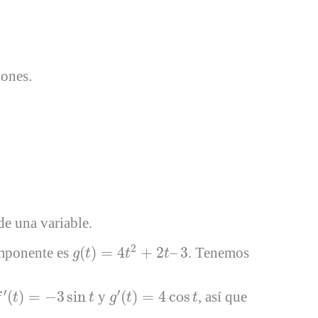
iones.
de una variable.
g
(
t
)
=
4
t
2
+
2
t
–
3
2
mponente es
(
)
=
4
+
2
–
3
. Tenemos
g
t
t
t
′
(
t
)
=
−
3
sin
t
g
′
(
t
)
=
4
cos
t
′
′
(
)
=
−
3
sin
y
(
)
=
4
cos
, así que
f
t
t
g
t
t