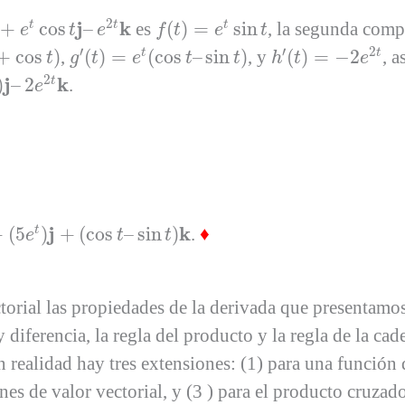
os
t
j
–
e
2
t
k
f
(
t
)
=
e
t
sin
t
2
j
k
+
cos
–
es
(
)
=
sin
, la segunda com
t
t
t
e
t
e
f
t
e
t
h
′
(
t
)
=
−
2
e
2
t
t
)
g
′
(
t
)
=
e
t
(
cos
t
–
sin
t
)
′
′
2
+
cos
)
,
(
)
=
(
cos
–
sin
)
, y
(
)
=
−
2
, a
t
t
t
g
t
e
t
t
h
t
e
2
j
k
)
–
2
.
t
e
j
+
(
cos
t
–
sin
t
)
k
j
k
+
(
5
)
+
(
cos
–
sin
)
.
♦
t
e
t
t
rial las propiedades de la derivada que presentamos
y diferencia, la regla del producto y la regla de la cad
n realidad hay tres extensiones: (1) para una función
nes de valor vectorial, y (3 ) para el producto cruzad