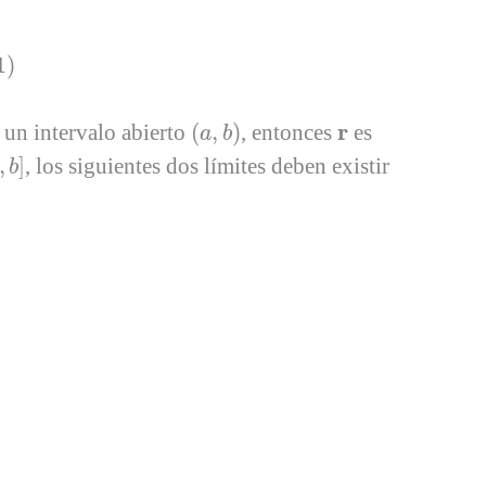
1)
(
a
,
b
)
r
r
 un intervalo abierto
(
,
)
, entonces
es
a
b
,
b
]
,
]
, los siguientes dos límites deben existir
b