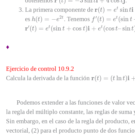
r
i
j
obtenemos
(
)
=
−
3
sin
+
4
cos
.
t
t
t
r
(
t
)
=
e
t
sin
t
i
+
e
t
c
r
i
La primera componente de
(
)
=
sin
t
t
e
t
h
(
t
)
=
−
e
2
t
f
′
(
t
)
=
e
t
(
sin
t
+
cos
2
′
es
(
)
=
−
. Tenemos
(
)
=
(
sin
t
t
h
t
e
f
t
e
t
r
′
(
t
)
=
e
t
(
sin
t
+
cos
t
)
i
+
e
t
(
cos
t
–
sin
t
)
j
–
2
e
2
t
k
′
r
i
(
)
=
(
sin
+
cos
)
+
(
cos
–
sin
t
t
t
e
t
t
e
t
t
♦
Ejercicio de control 10.9.2
r
(
t
)
=
(
t
ln
t
)
i
+
(
5
e
t
)
r
i
Calcula la derivada de la función
(
)
=
(
ln
)
t
t
t
Podemos extender a las funciones de valor vecto
la regla del múltiplo constante, las reglas de suma 
Sin embargo, en el caso de la regla del producto, e
vectorial, (2) para el producto punto de dos funcio