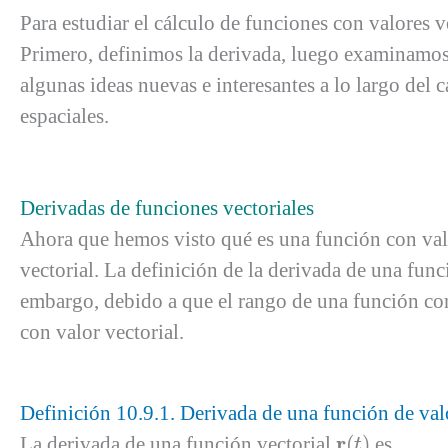
Para estudiar el cálculo de funciones con valores 
Primero, definimos la derivada, luego examinamos 
algunas ideas nuevas e interesantes a lo largo del 
espaciales.
Derivadas de funciones vectoriales
Ahora que hemos visto qué es una función con valor
vectorial. La definición de la derivada de una funci
embargo, debido a que el rango de una función con 
con valor vectorial.
Definición 10.9.1. Derivada de una función de valo
r
(
t
)
r
La derivada de una función vectorial
(
)
es
t