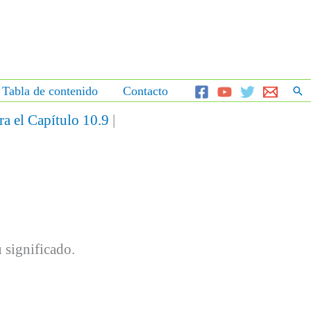
Bus
Tabla de contenido
Contacto
Insertar el código HTML aquí.
ra el Capítulo 10.9
|
 significado.