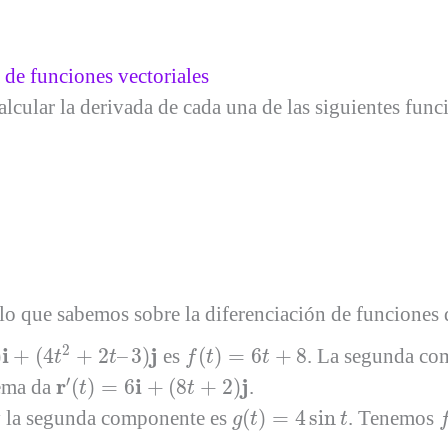
 de funciones vectoriales
alcular la derivada de cada una de las siguientes func
lo que sabemos sobre la diferenciación de funciones 
t
2
+
2
t
–
3
)
j
f
(
t
)
=
6
t
+
8
2
i
j
)
+
(
4
+
2
–
3
)
es
(
)
=
6
+
8
. La segunda co
t
t
f
t
t
r
′
(
t
)
=
6
i
+
(
8
t
+
2
)
j
′
r
i
j
rema da
(
)
=
6
+
(
8
+
2
)
.
t
t
f
g
(
t
)
=
4
sin
t
 la segunda componente es
(
)
=
4
sin
. Tenemos
g
t
t