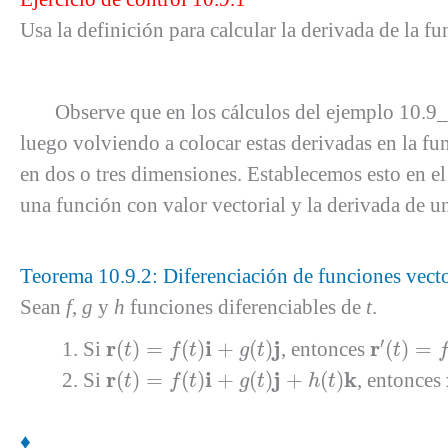
Usa la definición para calcular la derivada de la f
Observe que en los cálculos del ejemplo 10.9_1,
luego volviendo a colocar estas derivadas en la fun
en dos o tres dimensiones. Establecemos esto en el 
una función con valor vectorial y la derivada de u
Teorema 10.9.2: Diferenciación de funciones vecto
Sean
f
,
g
y
h
funciones diferenciables de
t
.
r
′
(
t
)
=
f
′
(
t
)
r
(
t
)
=
f
(
t
)
i
+
g
(
t
)
j
′
r
i
j
r
Si
(
)
=
(
)
+
(
)
, entonces
(
)
=
t
f
t
g
t
t
r
(
t
)
=
f
(
t
)
i
+
g
(
t
)
j
+
h
(
t
)
k
r
i
j
k
Si
(
)
=
(
)
+
(
)
+
(
)
, entonces
t
f
t
g
t
h
t
♦