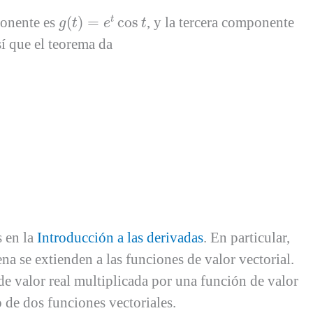
g
(
t
)
=
e
t
cos
t
ponente es
(
)
=
cos
, y la tercera componente
t
g
t
e
t
sí que el teorema da
 en la
Introducción a las derivadas
. En particular,
ena se extienden a las funciones de valor vectorial.
 de valor real multiplicada por una función de valor
o de dos funciones vectoriales.