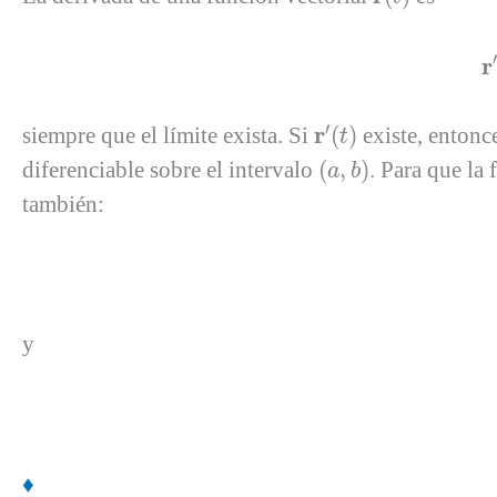
′
r
r
′
(
t
)
′
r
siempre que el límite exista. Si
(
)
existe, entonc
t
(
a
,
b
)
diferenciable sobre el intervalo
(
,
)
. Para que la
a
b
también:
y
♦