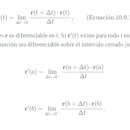
r
′
(
t
)
=
lim
Δ
t
→
0
r
(
t
+
Δ
t
)
–
r
(
t
)
Δ
t
,
(Ecuación 10.9.1)
r
r
(
+
Δ
)
–
(
)
t
t
t
(
)
=
lim
,
(Ecuaci
ó
n 10.9.
t
Δ
t
Δ
→
0
t
r
′
(
t
)
r
′
r
r
es
es diferenciable en
t
. Si
(
)
existe para todo
t
en
t
[
a
 función sea diferenciable sobre el intervalo cerrado
[
a
r
′
(
a
)
=
lim
Δ
t
→
0
+
r
(
a
+
Δ
t
)
–
r
(
a
)
Δ
t
r
r
(
+
Δ
)
–
(
)
a
t
a
′
r
(
)
=
lim
a
Δ
t
+
Δ
→
0
t
r
′
(
b
)
=
lim
Δ
t
→
0
−
r
(
b
+
Δ
t
)
–
r
(
b
)
Δ
t
.
r
r
(
+
Δ
)
–
(
)
b
t
b
′
r
(
)
=
lim
.
b
Δ
t
−
Δ
→
0
t