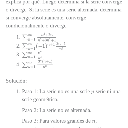
explica por qué. Luego determina si la serie converge
o diverge. Si la serie es una serie alternada, determina
si converge absolutamente, converge
condicionalmente o diverge.
∑
n
=
1
∞
n
2
+
2
n
n
3
+
3
n
2
+
1
2
+
2
∞
n
n
∑
=
1
3
2
+
3
+
1
n
n
n
∑
n
=
1
∞
(
−
1
)
n
+
1
3
n
+
1
n
!
3
+
1
∞
n
+
1
(
−
1
)
n
∑
=
1
!
n
n
∑
n
=
1
∞
e
n
n
3
∞
n
e
∑
=
1
3
n
n
∑
n
=
1
∞
3
n
(
n
+
1
)
n
n
3
(
+
1
)
n
∞
n
∑
=
1
n
n
n
Solución
:
p
Paso 1: La serie no es una serie
-serie ni una
p
serie geométrica.
Paso 2: La serie no es alternada.
n
Paso 3: Para valores grandes de
,
n