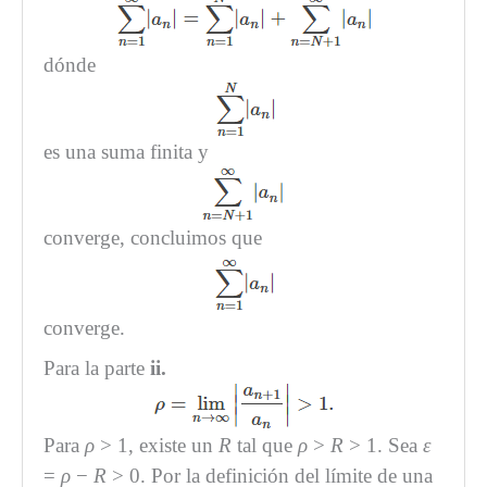
dónde
es una suma finita y
converge, concluimos que
converge.
Para la parte
ii.
Para
ρ
> 1, existe un
R
tal que
ρ
>
R
> 1. Sea
ε
=
ρ
−
R
> 0. Por la definición del límite de una