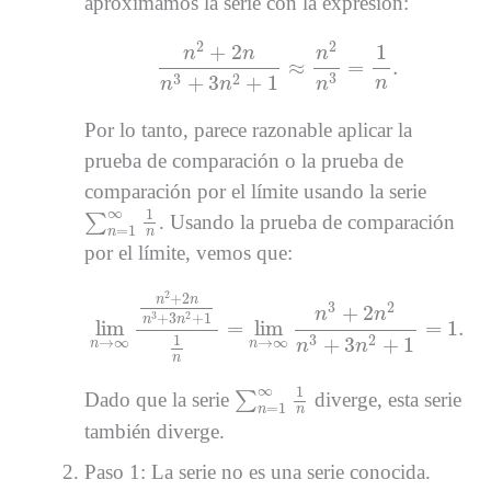
aproximamos la serie con la expresión:
n
2
+
2
n
n
3
+
3
n
2
+
1
≈
n
2
n
3
=
1
n
.
2
2
+
2
1
n
n
n
≈
=
.
3
3
2
+
3
+
1
n
n
n
n
Por lo tanto, parece razonable aplicar la
prueba de comparación o la prueba de
comparación por el límite usando la serie
∑
n
=
1
∞
1
n
∞
1
∑
. Usando la prueba de comparación
=
1
n
n
por el límite, vemos que:
lim
n
→
∞
n
2
+
2
n
n
3
+
3
n
2
+
1
1
n
=
lim
n
→
∞
n
3
+
2
n
2
+
2
n
n
3
2
+
2
n
n
3
2
+
3
+
1
n
n
lim
=
lim
=
1.
1
3
2
+
3
+
1
→
∞
→
∞
n
n
n
n
n
∑
n
=
1
∞
1
n
∞
1
Dado que la serie
∑
diverge, esta serie
=
1
n
n
también diverge.
Paso 1: La serie no es una serie conocida.