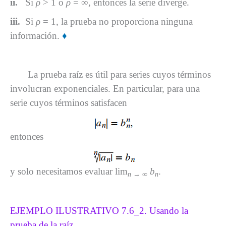
ii.
Si
ρ
> 1 o
ρ
= ∞, entonces la serie diverge.
iii.
Si
ρ
= 1, la prueba no proporciona ninguna
información.
♦
La prueba raíz es útil para series cuyos términos
involucran exponenciales. En particular, para una
serie cuyos términos satisfacen
entonces
y solo necesitamos evaluar lim
b
.
n
→ ∞
n
EJEMPLO ILUSTRATIVO 7.6_2. Usando la
prueba de la raíz