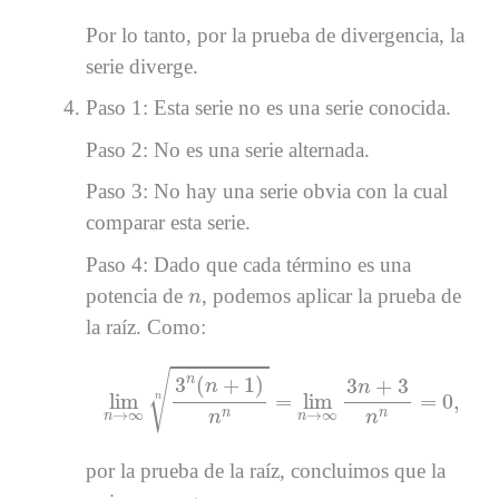
Por lo tanto, por la prueba de divergencia, la
serie diverge.
Paso 1: Esta serie no es una serie conocida.
Paso 2: No es una serie alternada.
Paso 3: No hay una serie obvia con la cual
comparar esta serie.
Paso 4: Dado que cada término es una
n
potencia de
, podemos aplicar la prueba de
n
la raíz. Como:
lim
n
→
∞
3
n
(
n
+
1
)
n
n
n
=
lim
n
→
∞
3
n
+
3
n
n
=
0
,
√
n
3
(
+
1
)
3
+
3
n
n
lim
=
lim
=
0
,
n
n
n
→
∞
→
∞
n
n
n
n
por la prueba de la raíz, concluimos que la