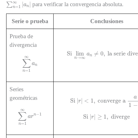
∑
n
=
1
∞
|
a
n
|
∞
|
|
∑
para verificar la convergencia absoluta.
a
n
=
1
n
Serie o prueba
Conclusiones
Prueba de
divergencia
Si
lim
n
→
∞
a
n
≠
0
,
la serie di
Si 
lim
≠
0
,
 la serie div
a
∑
n
=
1
∞
a
n
n
∞
→
∞
n
∑
a
n
=
1
n
Series
Si
|
r
|
<
1
,
converge a
a
1
−
r
a
geométricas
Si 
|
|
<
1
,
 converge a 
r
1
−
∑
n
=
1
∞
a
r
n
−
1
∞
∑
Si
|
r
|
≥
1
,
diverge
−
1
n
Si 
|
|
≥
1
,
 diverge
a
r
r
=
1
n