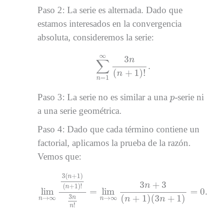
Paso 2: La serie es alternada. Dado que
estamos interesados en la convergencia
absoluta, consideremos la serie:
∑
n
=
1
∞
3
n
(
n
+
1
)
!
.
∞
3
n
∑
.
(
+
1
)
!
n
=
1
n
p
Paso 3: La serie no es similar a una
-serie ni
p
a una serie geométrica.
Paso 4: Dado que cada término contiene un
factorial, aplicamos la prueba de la razón.
Vemos que:
lim
n
→
∞
3
(
n
+
1
)
(
n
+
1
)
!
3
n
n
!
=
lim
n
→
∞
3
n
+
3
(
n
+
3
(
+
1
)
n
3
+
3
n
(
+
1
)
!
n
lim
=
lim
=
0.
3
(
+
1
)
(
3
+
1
)
→
∞
→
∞
n
n
n
n
n
!
n