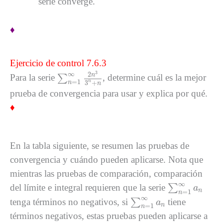
serie converge.
♦
Ejercicio de control 7.6.3
∑
n
=
1
∞
2
n
3
3
n
+
n
3
∞
2
n
Para la serie
∑
, determine cuál es la mejor
=
1
3
+
n
n
n
prueba de convergencia para usar y explica por qué.
♦
En la tabla siguiente, se resumen las pruebas de
convergencia y cuándo pueden aplicarse. Nota que
mientras las pruebas de comparación, comparación
∑
n
=
1
∞
a
n
∞
del límite e integral requieren que la serie
∑
a
n
=
1
n
∑
n
=
1
∞
a
n
∞
tenga términos no negativos, si
∑
tiene
a
n
=
1
n
términos negativos, estas pruebas pueden aplicarse a