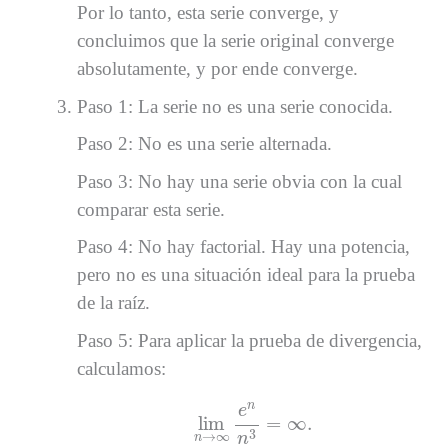
Por lo tanto, esta serie converge, y
concluimos que la serie original converge
absolutamente, y por ende converge.
Paso 1: La serie no es una serie conocida.
Paso 2: No es una serie alternada.
Paso 3: No hay una serie obvia con la cual
comparar esta serie.
Paso 4: No hay factorial. Hay una potencia,
pero no es una situación ideal para la prueba
de la raíz.
Paso 5: Para aplicar la prueba de divergencia,
calculamos:
lim
n
→
∞
e
n
n
3
=
∞
.
n
e
lim
=
∞
.
3
→
∞
n
n