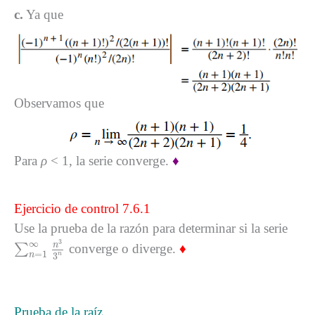
c.
Ya que
Observamos que
Para
ρ
< 1, la serie converge.
♦
Ejercicio de control 7.6.1
Use la prueba de la razón para determinar si la serie
∑
n
=
1
∞
n
3
3
n
3
∞
n
∑
converge o diverge.
♦
=
1
3
n
n
Prueba de la raíz