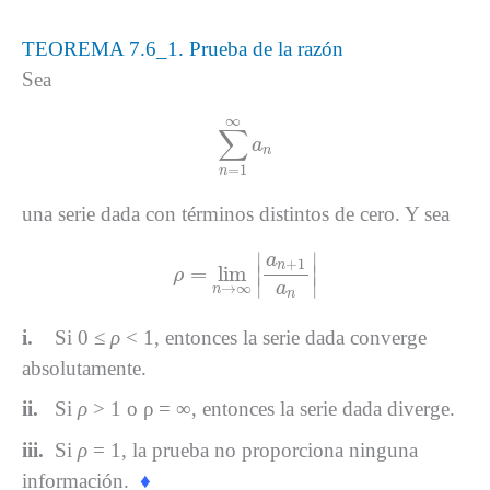
TEOREMA 7.6_1. Prueba de la razón
Sea
∑
n
=
1
∞
a
n
∞
∑
a
n
=
1
n
una serie dada con términos distintos de cero. Y sea
ρ
=
lim
n
→
∞
|
a
n
+
1
a
n
|
∣
∣
a
+
1
n
=
lim
∣
∣
ρ
∣
∣
→
∞
a
n
n
i.
Si 0 ≤
ρ
< 1, entonces la serie dada converge
absolutamente.
ii.
Si
ρ
> 1 o ρ = ∞, entonces la serie dada diverge.
iii.
Si
ρ
= 1, la prueba no proporciona ninguna
información.
♦