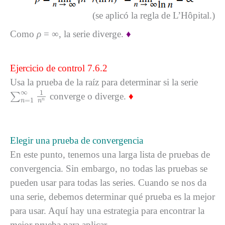
(se aplicó la regla de L’Hôpital.)
Como
ρ
= ∞, la serie diverge.
♦
Ejercicio de control 7.6.2
Usa la prueba de la raíz para determinar si la serie
∑
n
=
1
∞
1
n
n
∞
1
∑
converge o diverge.
♦
=
1
n
n
n
Elegir una prueba de convergencia
En este punto, tenemos una larga lista de pruebas de
convergencia. Sin embargo, no todas las pruebas se
pueden usar para todas las series. Cuando se nos da
una serie, debemos determinar qué prueba es la mejor
para usar. Aquí hay una estrategia para encontrar la
mejor prueba para aplicar.