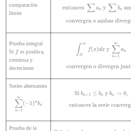
entonces
∑
a
n
y
∑
b
n
amba
∑
∑
comparación
entonces 
 y 
 a
a
b
n
n
límite
convergen o ambas diverg
convergen o ambas diverg
∫
N
∞
f
(
x
)
d
x
y
∑
n
=
1
∞
a
n
Prueba integral
∞
∞
∫
∑
(
)
 y 
f
f
x
d
x
a
Si
es positiva,
n
f
N
=
1
n
continua y
convergen o divergen junt
convergen o divergen junt
decreciente
Series alternantes
Si
b
n
+
1
≤
b
n
y
b
n
→
0
,
Si 
≤
 y 
→
0
,
b
b
b
+
1
∑
n
=
1
∞
(
−
1
)
n
b
n
n
n
n
∞
∑
entonces la serie converg
n
(
−
1
)
b
entonces la serie converg
n
=
1
n
Prueba de la
Si
0
≤
ρ
<
1
,
converge absoluta