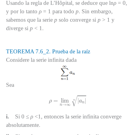
Usando la regla de L’Hôpital, se deduce que ln
ρ
= 0,
y por lo tanto
ρ
= 1 para todo
p
. Sin embargo,
sabemos que la serie
p
solo converge si
p
> 1 y
diverge si
p
< 1.
TEOREMA 7.6_2. Prueba de la raíz
Considere la serie infinita dada
Sea
ρ
=
lim
n
→
∞
|
a
n
|
n
√
=
lim
|
|
ρ
a
n
n
→
∞
n
i.
Si 0 ≤
ρ
<1, entonces la serie infinita converge
absolutamente.