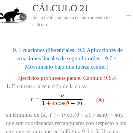
Ir
CÁLCULO 21
al
contenido
Inicio de tú camino en el conocimiento del
Cálculo
|
9. Ecuaciones diferenciales
|
9.6 Aplicaciones de
ecuaciones lineales de segundo orden
|
9.6.4
Movimiento bajo una fuerza central
|
Ejercicios propuestos para el Capítulo 9.6.4
1.
Encuentra la ecuación de la curva
(
A
)
en términos de (
X
,
Y
) = (
r
cos(θ −
φ
),
r
sen(θ −
φ
)),
que son coordenadas rectangulares con respecto a los
ejes que se muestran en la Figura 9.6.4.5. Usa tus