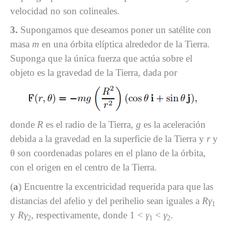
velocidad no son colineales.
3.
Supongamos que deseamos poner un satélite con
masa
m
en una órbita elíptica alrededor de la Tierra.
Suponga que la única fuerza que actúa sobre el
objeto es la gravedad de la Tierra, dada por
donde
R
es el radio de la Tierra,
g
es la aceleración
debida a la gravedad en la superficie de la Tierra y
r
y
θ son coordenadas polares en el plano de la órbita,
con el origen en el centro de la Tierra.
(
a
) Encuentre la excentricidad requerida para que las
distancias del afelio y del perihelio sean iguales a
Rγ
1
y
Rγ
, respectivamente, donde 1 <
γ
<
γ
.
2
1
2