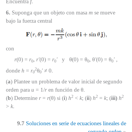
Encuentra
f
.
6.
Suponga que un objeto con masa
m
se mueve
bajo la fuerza central
con
r
(0) =
r
,
r′
(0) =
r
′
y θ(0) = θ
, θ
′
(0) = θ
′
,
0
0
0
0
2
donde
h
=
r
θ
′
≠ 0.
0
0
(
a
) Plantee un problema de valor inicial de segundo
orden para
u
= 1/
r
en función de θ.
2
2
2
(
b
) Determine
r
=
r
(θ) si (
i
)
h
<
k
; (
ii
)
h
=
k
; (
iii)
h
>
k
.
9.7
Soluciones en serie de ecuaciones lineales de
segundo orden
»