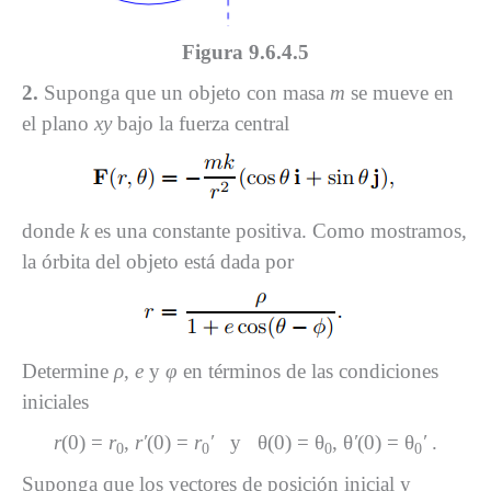
Figura 9.6.4.5
2.
Suponga que un objeto con masa
m
se mueve en
el plano
xy
bajo la fuerza central
donde
k
es una constante positiva. Como mostramos,
la órbita del objeto está dada por
Determine
ρ
,
e
y
φ
en términos de las condiciones
iniciales
r
(0) =
r
,
r′
(0) =
r
′
y θ(0) = θ
, θ
′
(0) = θ
′
.
0
0
0
0
Suponga que los vectores de posición inicial y