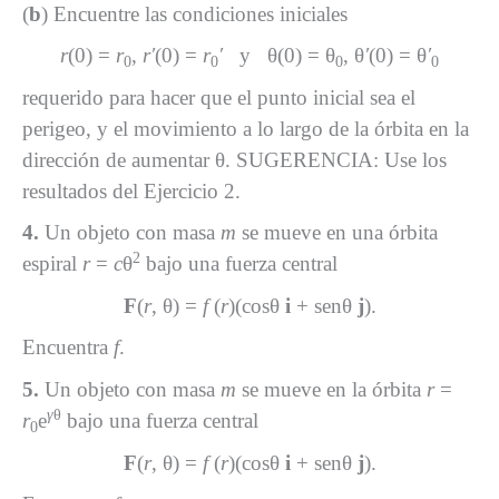
(
b
) Encuentre las condiciones iniciales
r
(0) =
r
,
r′
(0) =
r
′
y θ(0) = θ
, θ
′
(0) = θ
′
0
0
0
0
requerido para hacer que el punto inicial sea el
perigeo, y el movimiento a lo largo de la órbita en la
dirección de aumentar θ. SUGERENCIA: Use los
resultados del Ejercicio 2.
4.
Un objeto con masa
m
se mueve en una órbita
2
espiral
r
=
c
θ
bajo una fuerza central
F
(
r
, θ) =
f
(
r
)(cosθ
i
+ senθ
j
).
Encuentra
f
.
5.
Un objeto con masa
m
se mueve en la órbita
r
=
γ
θ
r
e
bajo una fuerza central
0
F
(
r
, θ) =
f
(
r
)(cosθ
i
+ senθ
j
).