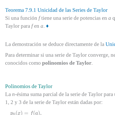
Teorema 7.9.1 Unicidad de las Series de Taylor
Si una función
f
tiene una serie de potencias en
a
q
Taylor para
f
en
a
.
♦
La demostración se deduce directamente de la
Unic
Para determinar si una serie de Taylor converge, n
conocidos como
polinomios de Taylor
.
Polinomios de Taylor
La
n
-ésima suma parcial de la serie de Taylor par
1, 2 y 3 de la serie de Taylor están dadas por:
p
0
(
x
)
=
f
(
a
)
,
(
)
=
(
)
,
p
x
f
a
0