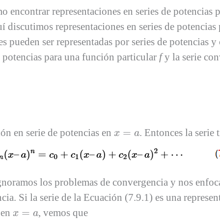
ncontrar representaciones en series de potencias par
 discutimos representaciones en series de potencias p
s pueden ser representadas por series de potencias y
 potencias para una función particular
f
y la serie co
x
=
a
ión en serie de potencias en
=
. Entonces la serie 
x
a
ignoramos los problemas de convergencia y nos enfoca
cia. Si la serie de la Ecuación (7.9.1) es una represe
x
=
a
e en
=
, vemos que
x
a