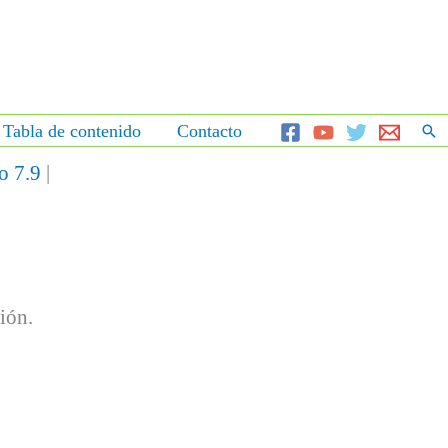
Bus
Tabla de contenido
Contacto
Insertar el código HTML aquí.
o 7.9
|
ión.