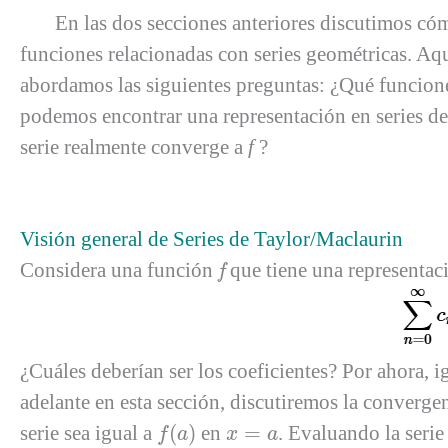
En las dos secciones anteriores discutimos cómo e
funciones relacionadas con series geométricas. Aquí
abordamos las siguientes preguntas: ¿Qué funcione
podemos encontrar una representación en series de
serie realmente converge a
f
?
Visión general de Series de Taylor/Maclaurin
f
Considera una función
que tiene una representac
f
¿Cuáles deberían ser los coeficientes? Por ahora, 
adelante en esta sección, discutiremos la convergen
f
(
a
)
x
=
a
serie sea igual a
(
)
en
=
. Evaluando la seri
f
a
x
a