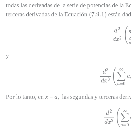
todas las derivadas de la serie de potencias de la 
(
7.9.1
)
terceras derivadas de la Ecuación
(
7.9.1
)
están dad
d
2
d
(
2
d
2
d
x
y
d
3
d
x
3
(
∞
(
3
d
∑
c
3
d
x
=
0
n
Por lo tanto, en
x
=
a
, las segundas y terceras deri
d
2
d
x
2
∞
(
2
d
∑
2
d
x
=
0
n