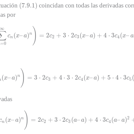
(
7.9.1
)
Ecuación
(
7.9.1
)
coincidan con todas las derivadas co
as por
x
2
(
∑
n
=
0
∞
c
n
(
x
–
a
)
n
)
=
2
c
2
+
3
⋅
2
c
3
(
x
–
a
)
+
4
⋅
3
c
4
(
x
–
a
)
∞
)
∑
n
(
–
)
=
2
+
3
⋅
2
(
–
)
+
4
⋅
3
(
–
c
x
a
c
c
x
a
c
x
a
2
3
4
n
=
0
n
∑
n
=
0
∞
c
n
(
x
–
a
)
n
)
=
3
⋅
2
c
3
+
4
⋅
3
⋅
2
c
4
(
x
–
a
)
+
5
⋅
4
⋅
3
c
5
(
x
–
)
n
(
–
)
=
3
⋅
2
+
4
⋅
3
⋅
2
(
–
)
+
5
⋅
4
⋅
3
x
a
c
c
x
a
c
3
4
5
n
vadas
(
∑
n
=
0
∞
c
n
(
x
–
a
)
n
)
=
2
c
2
+
3
⋅
2
c
3
(
a
–
a
)
+
4
⋅
3
c
4
(
a
–
a
)
2
+
)
2
n
(
–
)
=
2
+
3
⋅
2
(
–
)
+
4
⋅
3
(
–
)
c
x
a
c
c
a
a
c
a
a
2
3
4
n