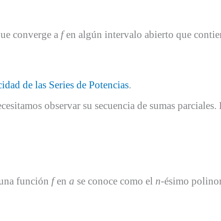
ue converge a
f
en algún intervalo abierto que conti
idad de las Series de Potencias
.
ecesitamos observar su secuencia de sumas parciales. 
a una función
f
en
a
se conoce como el
n
-ésimo polinom