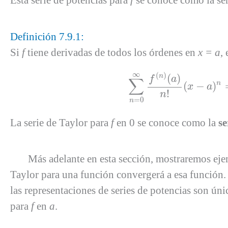
Esta serie de potencias para
f
se conoce como la ser
Definición 7.9.1:
Si
f
tiene derivadas de todos los órdenes en
x = a
,
∑
n
=
0
∞
f
(
n
)
(
a
∞
(
)
(
)
n
f
a
∑
n
(
−
)
x
a
!
n
=
0
n
La serie de Taylor para
f
en 0 se conoce como la
se
Más adelante en esta sección, mostraremos ejemplo
Taylor para una función convergerá a esa función
las representaciones de series de potencias son úni
para
f
en
a
.