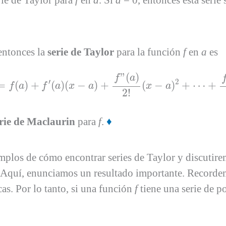
ie de Taylor para
f
en
a
. Si
a
= 0
, entonces esta seri
 entonces la
serie de Taylor
para la función
f
en
a
es
)
n
!
(
x
−
a
)
n
=
f
(
a
)
+
f
′
(
a
)
(
x
−
a
)
+
f
”
(
a
)
2
!
(
x
−
a
)
2
+
⋯
+
f
(
n
)
(
a
”
(
)
f
a
′
2
=
(
)
+
(
)
(
−
)
+
(
−
)
+
⋯
+
f
a
f
a
x
a
x
a
2
!
rie de Maclaurin
para
f
.
♦
s de cómo encontrar series de Taylor y discutiremos
. Aquí, enunciamos un resultado importante. Recorde
cas. Por lo tanto, si una función
f
tiene una serie de p