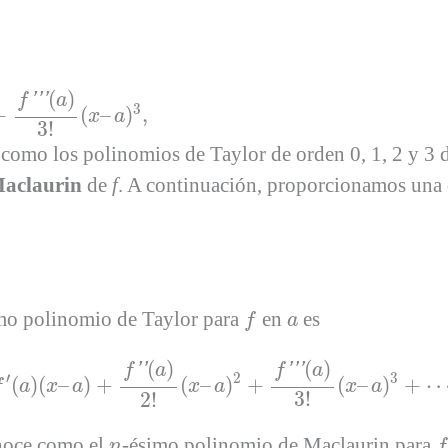
–
a
)
3
,
(
)
f
'
'
'
a
3
+
(
–
)
,
x
a
3
!
 como los polinomios de Taylor de orden 0, 1, 2 y 3 
Maclaurin
de
f
. A continuación, proporcionamos una 
f
a
mo polinomio de Taylor para
en
es
f
a
a
)
+
f
′
(
a
)
(
x
–
a
)
+
f
′
′
(
a
)
2
!
(
x
–
a
)
2
+
f
′
′
′
(
a
)
3
!
(
x
–
a
)
3
+
⋯
+
f
(
n
)
(
)
(
)
f
'
'
a
f
'
'
'
a
′
2
3
(
)
(
–
)
+
(
–
)
+
(
–
)
+
f
a
x
a
x
a
x
a
3
!
2
!
f
n
noce como el
-ésimo polinomio de Maclaurin para
n
f