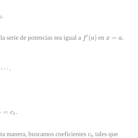
.
0
f
′
(
a
)
x
=
a
′
la serie de potencias sea igual a
(
)
en
=
.
f
a
x
a
.
⋯
.
c
1
.
⋯
=
.
c
1
c
n
sta manera, buscamos coeficientes
tales que
c
n