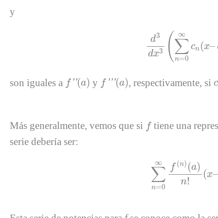
y
d
3
d
x
3
(
∑
n
∞
(
3
d
∑
(
–
c
x
n
3
d
x
=
0
n
f
′
′
(
a
)
f
′
′
′
(
a
)
son iguales a
(
)
y
(
)
, respectivamente, si
f
'
'
a
f
'
'
'
a
c
f
Más generalmente, vemos que si
tiene una repre
f
serie debería ser:
∑
n
=
0
∞
f
(
∞
(
)
(
)
n
f
a
∑
(
x
!
n
=
0
n