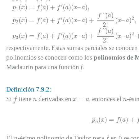
p
1
(
x
)
=
f
(
a
)
+
f
′
(
a
)
(
x
–
a
)
,
′
(
)
=
(
)
+
(
)
(
–
)
,
p
x
f
a
f
a
x
a
1
p
2
(
x
)
=
f
(
a
)
+
f
′
(
a
)
(
x
–
a
)
+
f
′
′
(
a
)
2
!
(
x
–
a
)
2
,
(
)
f
'
'
a
′
2
(
)
=
(
)
+
(
)
(
–
)
+
(
–
)
,
p
x
f
a
f
a
x
a
x
a
2
2
!
p
3
(
x
)
=
f
(
a
)
+
f
′
(
a
)
(
x
–
a
)
+
f
′
′
(
a
)
2
!
(
x
–
a
)
2
+
f
′
′
′
(
a
)
3
!
(
x
(
)
f
'
'
a
′
2
(
)
=
(
)
+
(
)
(
–
)
+
(
–
)
p
x
f
a
f
a
x
a
x
a
3
2
!
respectivamente. Estas sumas parciales se conocen
polinomios se conocen como los
polinomios de 
Maclaurin para una función
f
.
Definición 7.9.2:
f
n
x
=
a
n
Si
tiene
derivadas en
=
, entonces el
-ési
f
n
x
a
n
p
n
(
x
)
=
f
(
(
)
=
(
)
+
p
x
f
a
n
f
n
El
-ésimo polinomio de Taylor para
en 0 se co
n
f