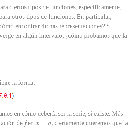
a ciertos tipos de funciones, específicamente,
ara otros tipos de funciones. En particular,
 cómo encontrar dichas representaciones? Si
nverge en algún intervalo, ¿cómo probamos que la
tiene la forma:
mos en cómo debería ser la serie, si existe. Más
f
x
=
a
ntación de
en
=
, ciertamente queremos que la
f
x
a