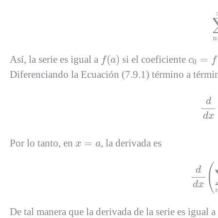
n
f
(
a
)
c
0
=
f
(
a
Así, la serie es igual a
(
)
si el coeficiente
=
f
a
c
f
0
Diferenciando la Ecuación (7.9.1) término a térm
d
d
x
x
=
a
Por lo tanto, en
=
, la derivada es
x
a
d
(
d
d
x
De tal manera que la derivada de la serie es igual a