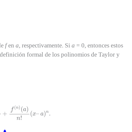
de
f
en
a
, respectivamente. Si
a
= 0, entonces estos
definición formal de los polinomios de Taylor y
(
a
)
n
!
(
x
–
a
)
n
.
(
)
(
)
n
f
a
n
⋯
+
(
–
)
.
x
a
!
n
.
♦