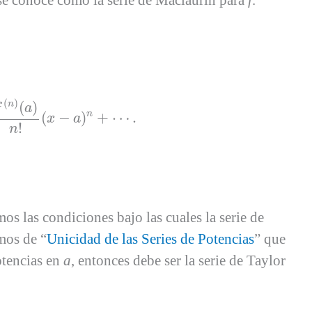
e se conoce como la serie de Maclaurin para
f
.
)
n
!
(
x
−
a
)
n
+
⋯
.
(
)
(
)
n
f
a
n
(
−
)
+
⋯
.
x
a
!
n
 las condiciones bajo las cuales la serie de
mos de “
Unicidad de las Series de Potencias
” que
otencias en
a
, entonces debe ser la serie de Taylor