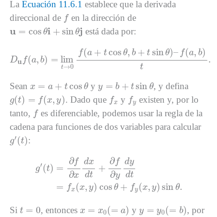
La
Ecuación 11.6.1
establece que la derivada
f
direccional de
en la dirección de
f
u
=
cos
θ
i
+
sin
θ
j
u
i
j
=
cos
+
sin
está dada por:
θ
θ
D
u
f
(
a
,
b
)
=
lim
t
→
0
f
(
a
+
t
cos
θ
,
b
+
t
sin
θ
)
–
f
(
a
,
b
)
t
.
(
+
cos
,
+
sin
)
–
(
,
)
f
a
t
θ
b
t
θ
f
a
b
(
,
)
=
lim
.
D
f
a
b
u
t
→
0
t
x
=
a
+
t
cos
θ
y
=
b
+
t
sin
θ
=
+
cos
=
+
sin
Sean
y
, y defina
x
a
t
θ
y
b
t
θ
g
(
t
)
=
f
(
x
,
y
)
f
x
f
y
(
)
=
(
,
)
. Dado que
y
existen y, por lo
g
t
f
x
y
f
f
x
y
f
tanto,
es diferenciable, podemos usar la regla de la
f
cadena para funciones de dos variables para calcular
g
′
(
t
)
′
(
)
:
g
t
g
′
(
t
)
=
∂
f
∂
x
d
x
d
t
+
∂
f
∂
y
d
y
d
t
=
f
x
(
x
,
y
)
cos
θ
+
f
y
(
x
,
y
)
∂
∂
f
f
d
y
d
x
′
(
)
=
+
g
t
∂
∂
d
t
d
t
x
y
=
(
,
)
cos
+
(
,
)
sin
.
f
x
y
θ
f
x
y
θ
x
y
x
=
x
0
(
=
a
)
y
=
y
0
(
=
b
)
t
=
0
=
0
=
(
=
)
=
(
=
)
Si
, entonces
y
, por
t
x
x
a
y
y
b
0
0