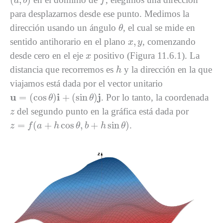
a
b
f
para desplazarnos desde ese punto. Medimos la
θ
dirección usando un ángulo
, el cual se mide en
θ
x
,
y
,
sentido antihorario en el plano
, comenzando
x
y
x
desde cero en el eje
positivo (Figura 11.6.1). La
x
h
distancia que recorremos es
y la dirección en la que
h
viajamos está dada por el vector unitario
u
=
(
cos
θ
)
i
+
(
sin
θ
)
j
u
i
j
=
(
cos
)
+
(
sin
)
. Por lo tanto, la coordenada
θ
θ
z
del segundo punto en la gráfica está dada por
z
z
=
f
(
a
+
h
cos
θ
,
b
+
h
sin
θ
)
=
(
+
cos
,
+
sin
)
.
z
f
a
h
θ
b
h
θ