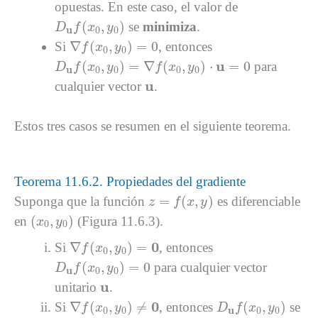
opuestas. En este caso, el valor de
D
u
f
(
x
0
,
y
0
)
(
,
)
se
minimiza
.
D
f
x
y
u
0
0
∇
f
(
x
0
,
y
0
)
=
0
∇
(
,
)
=
0
Si
, entonces
f
x
y
0
0
D
u
f
(
x
0
,
y
0
)
=
∇
f
(
x
0
,
y
0
)
⋅
u
=
0
u
(
,
)
=
∇
(
,
)
⋅
=
0
para
D
f
x
y
f
x
y
u
0
0
0
0
u
u
cualquier vector
.
Estos tres casos se resumen en el siguiente teorema.
Teorema 11.6.2. Propiedades del gradiente
z
=
f
(
x
,
y
)
=
(
,
)
Suponga que la función
es diferenciable
z
f
x
y
(
x
0
,
y
0
)
(
,
)
en
(Figura 11.6.3).
x
y
0
0
∇
f
(
x
0
,
y
0
)
=
0
0
∇
(
,
)
=
Si
, entonces
f
x
y
0
0
D
u
f
(
x
0
,
y
0
)
=
0
(
,
)
=
0
para cualquier vector
D
f
x
y
u
0
0
u
u
unitario
.
∇
f
(
x
0
,
y
0
)
≠
0
D
u
f
(
x
0
,
y
0
)
0
∇
(
,
)
≠
(
,
)
Si
, entonces
se
f
x
y
D
f
x
y
0
0
u
0
0