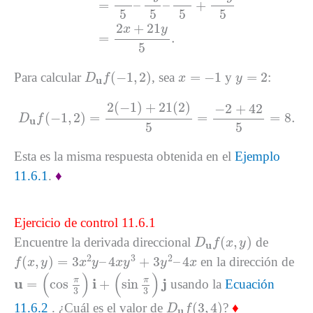
=
–
–
+
5
5
5
5
2
+
21
x
y
=
.
5
D
u
f
(
−
1
,
2
)
x
=
−
1
y
=
2
(
−
1
,
2
)
=
−
1
=
2
Para calcular
, sea
y
:
D
f
x
y
u
D
u
f
(
−
1
,
2
)
=
2
(
−
1
)
+
21
(
2
)
5
=
−
2
+
42
5
=
8.
2
(
−
1
)
+
21
(
2
)
−
2
+
42
(
−
1
,
2
)
=
=
=
8.
D
f
u
5
5
Esta es la misma respuesta obtenida en el
Ejemplo
11.6.1
.
♦
Ejercicio de control 11.6.1
D
u
f
(
x
,
y
)
(
,
)
Encuentre la derivada direccional
de
D
f
x
y
u
f
(
x
,
y
)
=
3
x
2
y
–
4
x
y
3
+
3
y
2
–
4
x
2
3
2
(
,
)
=
3
–
4
+
3
–
4
en la dirección de
f
x
y
x
y
x
y
y
x
u
=
(
cos
π
3
)
i
+
(
sin
π
3
)
j
(
)
(
)
π
π
u
i
j
=
cos
+
sin
usando la
Ecuación
3
3
D
u
f
(
3
,
4
)
(
3
,
4
)
11.6.2
. ¿Cuál es el valor de
?
♦
D
f
u