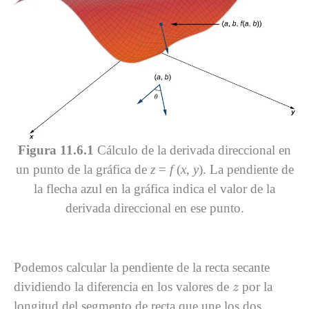
Figura 11.6.1
Cálculo de la derivada direccional en
un punto de la gráfica de
z
=
f
(
x
,
y
). La pendiente de
la flecha azul en la gráfica indica el valor de la
derivada direccional en ese punto.
Podemos calcular la pendiente de la recta secante
z
dividiendo la diferencia en los valores de
por la
z
longitud del segmento de recta que une los dos