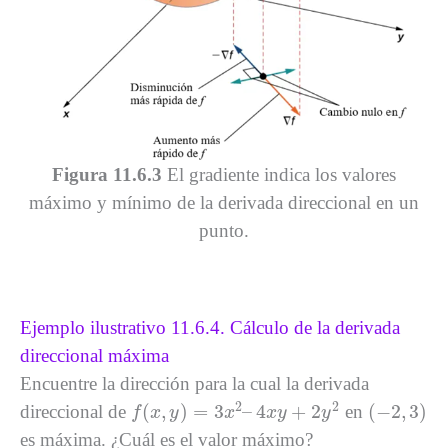
Figura 11.6.3
El gradiente indica los valores
máximo y mínimo de la derivada direccional en un
punto.
Ejemplo ilustrativo 11.6.4. Cálculo de la derivada
direccional máxima
Encuentre la dirección para la cual la derivada
f
(
x
,
y
)
=
3
x
2
–
4
x
y
+
2
y
2
(
−
2
,
3
)
2
2
(
,
)
=
3
–
4
+
2
(
−
2
,
3
)
direccional de
en
f
x
y
x
x
y
y
es máxima. ¿Cuál es el valor máximo?