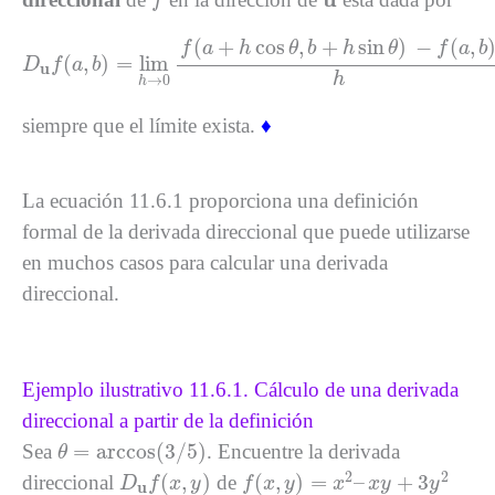
f
D
u
f
(
a
,
b
)
=
lim
h
→
0
f
(
a
+
h
cos
θ
,
b
+
h
sin
θ
)
−
f
(
a
,
b
)
h
(
+
cos
,
+
sin
)
−
(
,
f
a
h
θ
b
h
θ
f
a
b
(
,
)
=
lim
D
f
a
b
u
h
→
0
h
siempre que el límite exista.
♦
La ecuación 11.6.1 proporciona una definición
formal de la derivada direccional que puede utilizarse
en muchos casos para calcular una derivada
direccional.
Ejemplo ilustrativo 11.6.1. Cálculo de una derivada
direccional a partir de la definición
θ
=
arccos
(
3
/
5
)
=
arccos
(
3
/
5
)
Sea
. Encuentre la derivada
θ
f
(
x
,
y
)
=
x
2
–
x
y
+
3
y
2
D
u
f
(
x
,
y
)
2
2
(
,
)
(
,
)
=
–
+
3
direccional
de
D
f
x
y
f
x
y
x
x
y
y
u