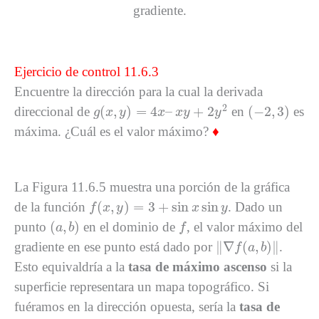
gradiente.
Ejercicio de control 11.6.3
Encuentre la dirección para la cual la derivada
g
(
x
,
y
)
=
4
x
–
x
y
+
2
y
2
(
−
2
,
3
)
2
(
,
)
=
4
–
+
2
(
−
2
,
3
)
direccional de
en
es
g
x
y
x
x
y
y
máxima. ¿Cuál es el valor máximo?
♦
La Figura 11.6.5 muestra una porción de la gráfica
f
(
x
,
y
)
=
3
+
sin
x
sin
y
(
,
)
=
3
+
sin
sin
de la función
. Dado un
f
x
y
x
y
(
a
,
b
)
f
(
,
)
punto
en el dominio de
, el valor máximo del
a
b
f
‖
∇
f
(
a
,
b
)
‖
∥
∇
(
,
)
∥
gradiente en ese punto está dado por
.
f
a
b
Esto equivaldría a la
tasa de máximo ascenso
si la
superficie representara un mapa topográfico. Si
fuéramos en la dirección opuesta, sería la
tasa de