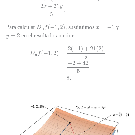
2
+
21
x
y
=
.
5
D
u
f
(
−
1
,
2
)
x
=
−
1
(
−
1
,
2
)
=
−
1
Para calcular
, sustituimos
y
D
f
x
u
y
=
2
=
2
en el resultado anterior:
y
D
u
f
(
−
1
,
2
)
=
2
(
−
1
)
+
21
(
2
)
5
=
−
2
+
42
5
=
8.
2
(
−
1
)
+
21
(
2
)
(
−
1
,
2
)
=
D
f
u
5
−
2
+
42
=
5
=
8.