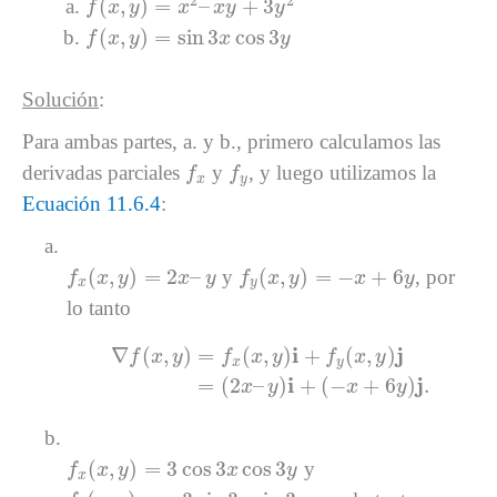
2
2
(
,
)
=
–
+
3
f
x
y
x
x
y
y
f
(
x
,
y
)
=
sin
3
x
cos
3
y
(
,
)
=
sin
3
cos
3
f
x
y
x
y
Solución
:
Para ambas partes, a. y b., primero calculamos las
f
x
f
y
derivadas parciales
y
, y luego utilizamos la
f
f
x
y
Ecuación 11.6.4
:
a.
f
x
(
x
,
y
)
=
2
x
–
y
f
y
(
x
,
y
)
=
−
x
+
6
y
(
,
)
=
2
–
(
,
)
=
−
+
6
y
, por
f
x
y
x
y
f
x
y
x
y
x
y
lo tanto
∇
f
(
x
,
y
)
=
f
x
(
x
,
y
)
i
+
f
y
(
x
,
y
)
j
=
(
2
x
–
y
)
i
+
(
−
x
+
6
y
i
j
∇
(
,
)
=
(
,
)
+
(
,
)
f
x
y
f
x
y
f
x
y
x
y
i
j
=
(
2
–
)
+
(
−
+
6
)
.
x
y
x
y
b.
f
x
(
x
,
y
)
=
3
cos
3
x
cos
3
y
(
,
)
=
3
cos
3
cos
3
y
f
x
y
x
y
x
f
y
(
x
,
y
)
=
−
3
sin
3
x
sin
3
y