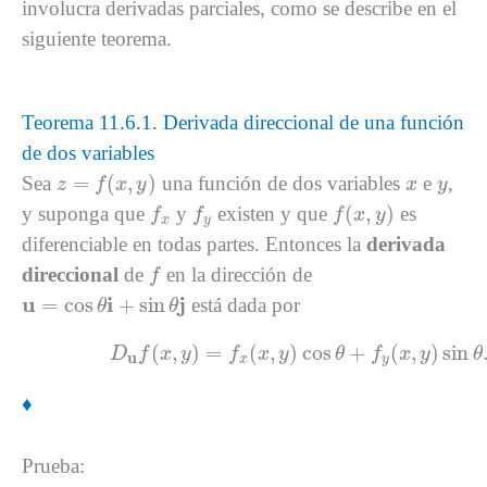
involucra derivadas parciales, como se describe en el
siguiente teorema.
Teorema 11.6.1. Derivada direccional de una función
de dos variables
z
=
f
(
x
,
y
)
x
y
=
(
,
)
Sea
una función de dos variables
e
,
z
f
x
y
x
y
f
(
x
,
y
)
f
x
f
y
(
,
)
y suponga que
y
existen y que
es
f
f
f
x
y
x
y
diferenciable en todas partes. Entonces la
derivada
f
direccional
de
en la dirección de
f
u
=
cos
θ
i
+
sin
θ
j
u
i
j
=
cos
+
sin
está dada por
θ
θ
(11.6.2)
D
u
f
(
x
,
y
)
=
f
x
(
x
,
y
)
cos
θ
+
f
y
(
x
,
y
)
sin
θ
.
(
,
)
=
(
,
)
cos
+
(
,
)
sin
D
f
x
y
f
x
y
θ
f
x
y
θ
u
x
y
♦
Prueba: