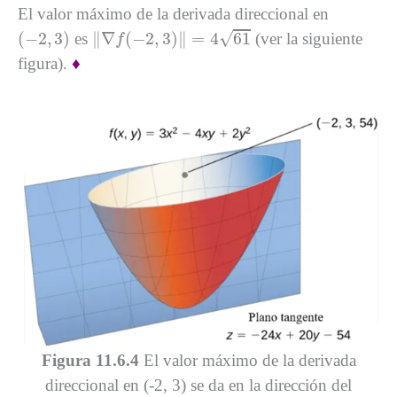
El valor máximo de la derivada direccional en
‖
∇
f
(
−
2
,
3
)
‖
=
4
61
(
−
2
,
3
)
√
(
−
2
,
3
)
∥
∇
(
−
2
,
3
)
∥
=
4
61
es
(ver la siguiente
f
figura).
♦
Figura 11.6.4
El valor máximo de la derivada
direccional en (-2, 3) se da en la dirección del