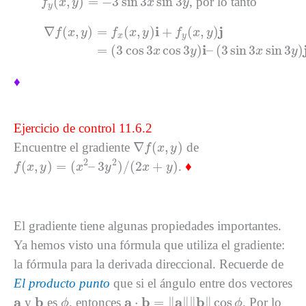
(
,
)
=
−
3
sin
3
sin
3
, por lo tanto
f
x
y
x
y
y
∇
f
(
x
,
y
)
=
f
x
(
x
,
y
)
i
+
f
y
(
x
,
y
)
j
=
(
3
cos
3
x
cos
3
y
)
i
–
(
3
si
i
j
∇
(
,
)
=
(
,
)
+
(
,
)
f
x
y
f
x
y
f
x
y
x
y
i
=
(
3
cos
3
cos
3
)
–
(
3
sin
3
sin
3
)
x
y
x
y
♦
Ejercicio de control 11.6.2
∇
f
(
x
,
y
)
∇
(
,
)
Encuentre el gradiente
de
f
x
y
f
(
x
,
y
)
=
(
x
2
–
3
y
2
)
/
(
2
x
+
y
)
2
2
(
,
)
=
(
–
3
)
/
(
2
+
)
.
♦
f
x
y
x
y
x
y
El gradiente tiene algunas propiedades importantes.
Ya hemos visto una fórmula que utiliza el gradiente:
la fórmula para la derivada direccional. Recuerde de
El producto punto
que si el ángulo entre dos vectores
a
⋅
b
=
‖
a
‖
‖
b
‖
cos
ϕ
ϕ
b
a
a
b
a
b
a
b
⋅
=
∥
∥
∥
∥
cos
y
es
, entonces
. Por lo
ϕ
ϕ