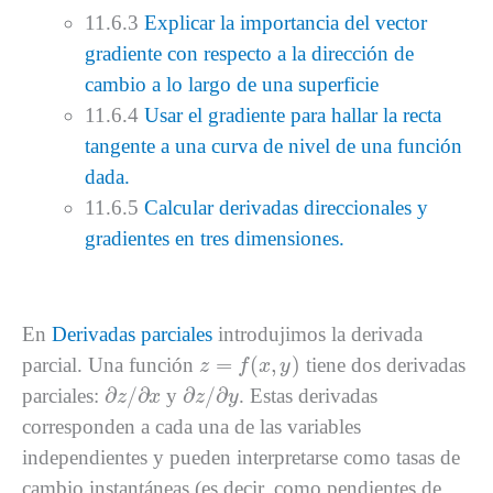
11.6.3
Explicar la importancia del vector
gradiente con respecto a la dirección de
cambio a lo largo de una superficie
11.6.4
Usar el gradiente para hallar la recta
tangente a una curva de nivel de una función
dada.
11.6.5
Calcular derivadas direccionales y
gradientes en tres dimensiones.
En
Derivadas parciales
introdujimos la derivada
z
=
f
(
x
,
y
)
=
(
,
)
parcial. Una función
tiene dos derivadas
z
f
x
y
∂
z
/
∂
x
∂
z
/
∂
y
∂
/
∂
∂
/
∂
parciales:
y
. Estas derivadas
z
x
z
y
corresponden a cada una de las variables
independientes y pueden interpretarse como tasas de
cambio instantáneas (es decir, como pendientes de