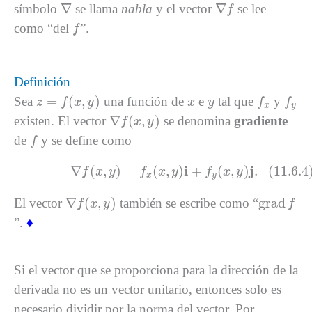
∇
∇
f
∇
∇
símbolo
se llama
nabla
y el vector
se lee
f
f
como “del
”.
f
Definición
z
=
f
(
x
,
y
)
f
x
f
y
x
y
=
(
,
)
Sea
una función de
e
tal que
y
z
f
x
y
x
y
f
f
x
y
∇
f
(
x
,
y
)
∇
(
,
)
existen. El vector
se denomina
gradiente
f
x
y
f
de
y se define como
f
(11.6.4)
∇
f
(
x
,
y
)
=
f
x
(
x
,
y
)
i
+
f
y
(
x
,
y
)
j
.
i
j
∇
(
,
)
=
(
,
)
+
(
,
)
.
(11.6.4
f
x
y
f
x
y
f
x
y
x
y
∇
f
(
x
,
y
)
grad
f
∇
(
,
)
grad
El vector
también se escribe como “
f
x
y
f
”.
♦
Si el vector que se proporciona para la dirección de la
derivada no es un vector unitario, entonces solo es
necesario dividir por la norma del vector. Por