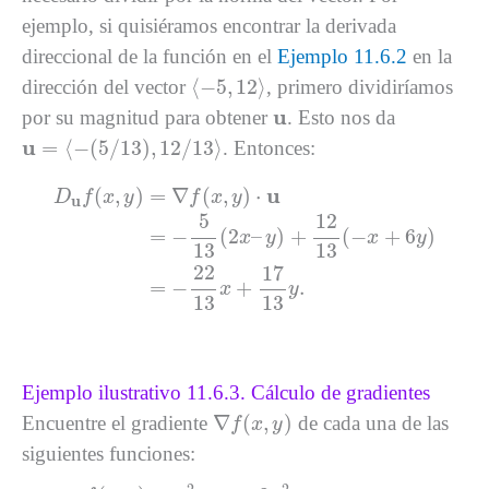
ejemplo, si quisiéramos encontrar la derivada
direccional de la función en el
Ejemplo 11.6.2
en la
⟨
−
5
,
12
⟩
⟨
−
5
,
12
⟩
dirección del vector
, primero dividiríamos
u
u
por su magnitud para obtener
. Esto nos da
u
=
⟨
−
(
5
/
13
)
,
12
/
13
⟩
u
=
⟨
−
(
5
/
13
)
,
12
/
13
⟩
. Entonces:
D
u
f
(
x
,
y
)
=
∇
f
(
x
,
y
)
⋅
u
=
−
5
13
(
2
x
–
y
)
+
12
13
(
−
x
+
6
y
)
=
−
u
(
,
)
=
∇
(
,
)
⋅
D
f
x
y
f
x
y
u
5
12
=
−
(
2
–
)
+
(
−
+
6
)
x
y
x
y
13
13
22
17
=
−
+
.
x
y
13
13
Ejemplo ilustrativo 11.6.3. Cálculo de gradientes
∇
f
(
x
,
y
)
∇
(
,
)
Encuentre el gradiente
de cada una de las
f
x
y
siguientes funciones:
f
(
x
,
y
)
=
x
2
–
x
y
+
3
y
2