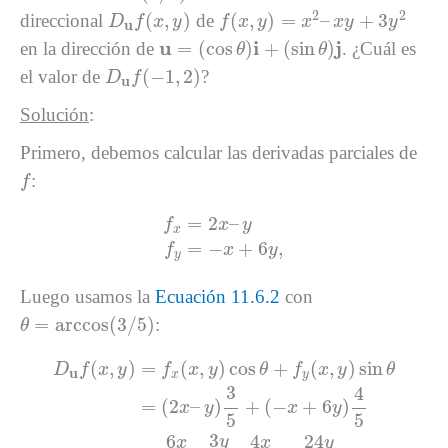
f
(
x
,
y
)
=
x
2
–
x
y
+
3
y
2
D
u
f
(
x
,
y
)
2
2
(
,
)
(
,
)
=
–
+
3
direccional
de
D
f
x
y
f
x
y
x
x
y
y
u
u
=
(
cos
θ
)
i
+
(
sin
θ
)
j
u
i
j
=
(
cos
)
+
(
sin
)
en la dirección de
. ¿Cuál es
θ
θ
D
u
f
(
−
1
,
2
)
(
−
1
,
2
)
el valor de
?
D
f
u
Solución
:
Primero, debemos calcular las derivadas parciales de
f
:
f
f
x
=
2
x
–
y
f
y
=
−
x
+
6
y
,
=
2
–
f
x
y
x
=
−
+
6
,
f
x
y
y
Luego usamos la
Ecuación 11.6.2
con
θ
=
arccos
(
3
/
5
)
=
arccos
(
3
/
5
)
:
θ
D
u
f
(
x
,
y
)
=
f
x
(
x
,
y
)
cos
θ
+
f
y
(
x
,
y
)
sin
θ
=
(
2
x
–
y
)
3
5
+
(
−
(
,
)
=
(
,
)
cos
+
(
,
)
sin
D
f
x
y
f
x
y
θ
f
x
y
θ
u
x
y
3
4
=
(
2
–
)
+
(
−
+
6
)
x
y
x
y
5
5
3
6
24
4
y
x
y
x