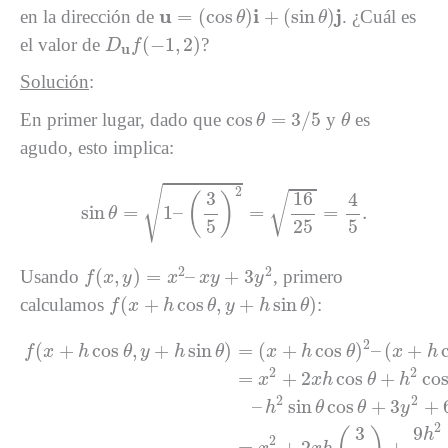
u
=
(
cos
θ
)
i
+
(
sin
θ
)
j
u
i
j
=
(
cos
)
+
(
sin
)
en la dirección de
. ¿Cuál es
θ
θ
D
u
f
(
−
1
,
2
)
(
−
1
,
2
)
el valor de
?
D
f
u
Solución
:
cos
θ
=
3
/
5
θ
cos
=
3
/
5
En primer lugar, dado que
y
es
θ
θ
agudo, esto implica:
sin
θ
=
1
–
(
3
5
)
2
=
16
25
=
4
5
.
2
√
16
3
4
√
(
)
sin
=
1
–
=
=
.
θ
5
25
5
f
(
x
,
y
)
=
x
2
–
x
y
+
3
y
2
2
2
(
,
)
=
–
+
3
Usando
, primero
f
x
y
x
x
y
y
f
(
x
+
h
cos
θ
,
y
+
h
sin
θ
)
(
+
cos
,
+
sin
)
calculamos
:
f
x
h
θ
y
h
θ
f
(
x
+
h
cos
θ
,
y
+
h
sin
θ
)
=
(
x
+
h
cos
θ
)
2
–
(
x
+
h
cos
θ
)
(
y
+
h
sin
θ
2
(
+
cos
,
+
sin
)
=
(
+
cos
)
–
(
+
f
x
h
θ
y
h
θ
x
h
θ
x
h
2
2
=
+
2
cos
+
co
x
x
h
θ
h
2
2
–
sin
cos
+
3
+
h
θ
θ
y
2
9
3
h
2
=
+
2
+