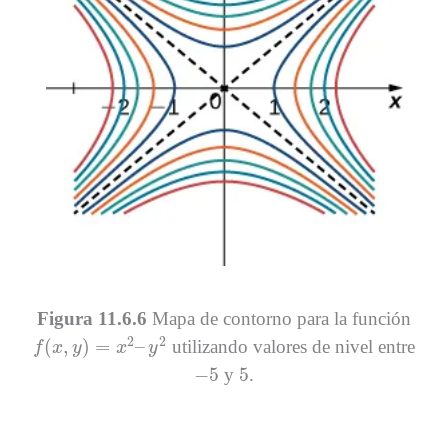
Figura 11.6.6
Mapa de contorno para la función
f
(
x
,
y
)
=
x
2
–
y
2
2
2
(
,
)
=
–
utilizando valores de nivel entre
f
x
y
x
y
−
5
5
−
5
5
y
.