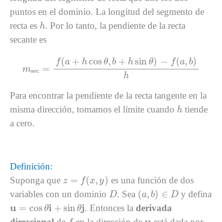
puntos en el dominio. La longitud del segmento de
h
recta es
. Por lo tanto, la pendiente de la recta
h
secante es
m
sec
=
f
(
a
+
h
cos
θ
,
b
+
h
sin
θ
)
−
f
(
a
,
b
)
h
(
+
cos
,
+
sin
)
−
(
,
)
f
a
h
θ
b
h
θ
f
a
b
=
m
sec
h
Para encontrar la pendiente de la recta tangente en la
h
misma dirección, tomamos el límite cuando
tiende
h
a cero.
Definición:
z
=
f
(
x
,
y
)
=
(
,
)
Suponga que
es una función de dos
z
f
x
y
(
a
,
b
)
∈
D
D
(
,
)
∈
variables con un dominio
. Sea
y defina
D
a
b
D
u
=
cos
θ
i
+
sin
θ
j
u
i
j
=
cos
+
sin
. Entonces la
derivada
θ
θ
f
u
u
direccional
de
en la dirección de
está dada por