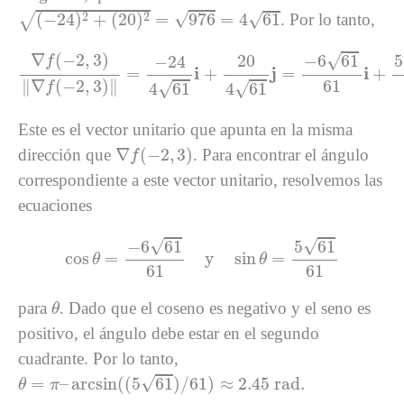
(
−
24
)
2
+
(
20
)
2
=
976
=
4
61
√
√
2
2
(
−
24
)
+
(
20
)
=
976
=
4
61
√
. Por lo tanto,
∇
f
(
−
2
,
3
)
‖
∇
f
(
−
2
,
3
)
‖
=
−
24
4
61
i
+
20
4
61
j
=
−
6
61
61
i
+
5
6
∇
(
−
2
,
3
)
√
20
−
6
61
5
−
24
f
i
j
i
=
+
=
+
61
∥
∇
(
−
2
,
3
)
∥
√
√
4
61
4
61
f
Este es el vector unitario que apunta en la misma
∇
f
(
−
2
,
3
)
∇
(
−
2
,
3
)
dirección que
. Para encontrar el ángulo
f
correspondiente a este vector unitario, resolvemos las
ecuaciones
cos
θ
=
−
6
61
61
y
sin
θ
=
5
61
61
√
√
−
6
61
5
61
cos
=
y
sin
=
θ
θ
61
61
θ
para
. Dado que el coseno es negativo y el seno es
θ
positivo, el ángulo debe estar en el segundo
cuadrante. Por lo tanto,
θ
=
π
–
arcsin
(
(
5
61
)
/
61
)
≈
2.45
rad.
√
=
–
arcsin
(
(
5
61
)
/
61
)
≈
2.45
 rad.
θ
π