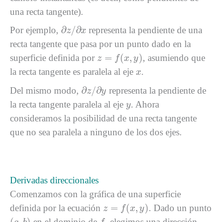
una recta tangente).
∂
z
/
∂
x
∂
/
∂
Por ejemplo,
representa la pendiente de una
z
x
recta tangente que pasa por un punto dado en la
z
=
f
(
x
,
y
)
=
(
,
)
superficie definida por
, asumiendo que
z
f
x
y
x
la recta tangente es paralela al eje
.
x
∂
z
/
∂
y
∂
/
∂
Del mismo modo,
representa la pendiente de
z
y
y
la recta tangente paralela al eje
. Ahora
y
consideramos la posibilidad de una recta tangente
que no sea paralela a ninguno de los dos ejes.
Derivadas direccionales
Comenzamos con la gráfica de una superficie
z
=
f
(
x
,
y
)
=
(
,
)
definida por la ecuación
. Dado un punto
z
f
x
y
(
a
,
b
)
f
(
,
)
en el dominio de
, elegimos una dirección