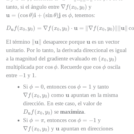
∇
f
(
x
0
,
y
0
)
∇
(
,
)
tanto, si el ángulo entre
y
f
x
y
0
0
u
=
(
cos
θ
)
i
+
(
sin
θ
)
j
ϕ
u
i
j
=
(
cos
)
+
(
sin
)
es
, tenemos:
θ
θ
ϕ
D
u
f
(
x
0
,
y
0
)
=
∇
f
(
x
0
,
y
0
)
⋅
u
=
‖
∇
f
(
x
0
,
y
0
)
‖
‖
u
‖
cos
ϕ
u
u
(
,
)
=
∇
(
,
)
⋅
=
∥
∇
(
,
)
∥
∥
∥
c
D
f
x
y
f
x
y
f
x
y
u
0
0
0
0
0
0
‖
u
‖
u
u
u
∥
∥
El término
desaparece porque
es un vector
unitario. Por lo tanto, la derivada direccional es igual
(
x
0
,
y
0
)
(
,
)
a la magnitud del gradiente evaluado en
x
y
0
0
cos
ϕ
cos
ϕ
cos
cos
multiplicada por
. Recuerde que
oscila
ϕ
ϕ
−
1
1
−
1
1
entre
y
.
ϕ
=
0
cos
ϕ
=
1
=
0
cos
=
1
Si
, entonces
y tanto
ϕ
ϕ
∇
f
(
x
0
,
y
0
)
u
u
∇
(
,
)
como
apuntan en la misma
f
x
y
0
0
dirección. En este caso, el valor de
D
u
f
(
x
0
,
y
0
)
(
,
)
se
maximiza
.
D
f
x
y
u
0
0
ϕ
=
π
cos
ϕ
=
−
1
=
cos
=
−
1
Si
, entonces
y
ϕ
π
ϕ
∇
f
(
x
0
,
y
0
)
u
u
∇
(
,
)
y
apuntan en direcciones
f
x
y
0
0