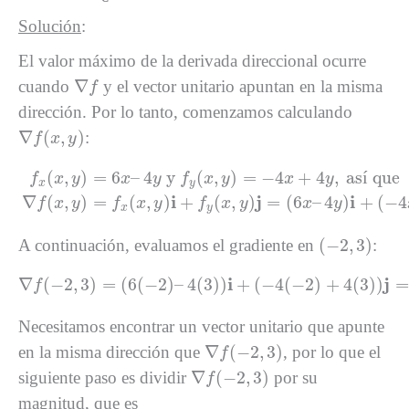
Solución
:
El valor máximo de la derivada direccional ocurre
∇
f
∇
cuando
y el vector unitario apuntan en la misma
f
dirección. Por lo tanto, comenzamos calculando
∇
f
(
x
,
y
)
∇
(
,
)
:
f
x
y
f
x
(
x
,
y
)
=
6
x
–
4
y
y
f
y
(
x
,
y
)
=
−
4
x
+
4
y
,
así que
∇
f
(
x
,
y
)
=
f
x
(
(
,
)
=
6
–
4
 y 
(
,
)
=
−
4
+
4
,
 as
í
 que
f
x
y
x
y
f
x
y
x
y
x
y
i
j
i
∇
(
,
)
=
(
,
)
+
(
,
)
=
(
6
–
4
)
+
(
−
4
f
x
y
f
x
y
f
x
y
x
y
x
y
(
−
2
,
3
)
(
−
2
,
3
)
A continuación, evaluamos el gradiente en
:
∇
f
(
−
2
,
3
)
=
(
6
(
−
2
)
–
4
(
3
)
)
i
+
(
−
4
(
−
2
)
+
4
(
3
)
)
j
=
−
24
i
j
∇
(
−
2
,
3
)
=
(
6
(
−
2
)
–
4
(
3
)
)
+
(
−
4
(
−
2
)
+
4
(
3
)
)
=
f
Necesitamos encontrar un vector unitario que apunte
∇
f
(
−
2
,
3
)
∇
(
−
2
,
3
)
en la misma dirección que
, por lo que el
f
∇
f
(
−
2
,
3
)
∇
(
−
2
,
3
)
siguiente paso es dividir
por su
f
magnitud, que es