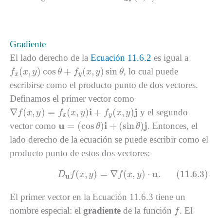
Gradiente
El lado derecho de la
Ecuación 11.6.2
es igual a
f
x
(
x
,
y
)
cos
θ
+
f
y
(
x
,
y
)
sin
θ
(
,
)
cos
+
(
,
)
sin
, lo cual puede
f
x
y
θ
f
x
y
θ
x
y
escribirse como el producto punto de dos vectores.
Definamos el primer vector como
∇
f
(
x
,
y
)
=
f
x
(
x
,
y
)
i
+
f
y
(
x
,
y
)
j
i
j
∇
(
,
)
=
(
,
)
+
(
,
)
y el segundo
f
x
y
f
x
y
f
x
y
x
y
u
=
(
cos
θ
)
i
+
(
sin
θ
)
j
u
i
j
=
(
cos
)
+
(
sin
)
vector como
. Entonces, el
θ
θ
lado derecho de la ecuación se puede escribir como el
producto punto de estos dos vectores:
(11.6.3)
D
u
f
(
x
,
y
)
=
∇
f
(
x
,
y
)
⋅
u
.
u
(
,
)
=
∇
(
,
)
⋅
.
(11.6.3)
D
f
x
y
f
x
y
u
El primer vector en la Ecuación 11.6.3 tiene un
f
nombre especial: el
gradiente
de la función
. El
f