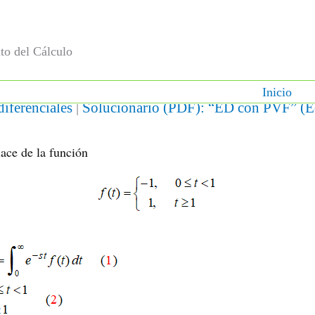
to del Cálculo
Inicio
iferenciales
|
Solucionario (PDF): “ED con PVF” (Ed.
lace de la función