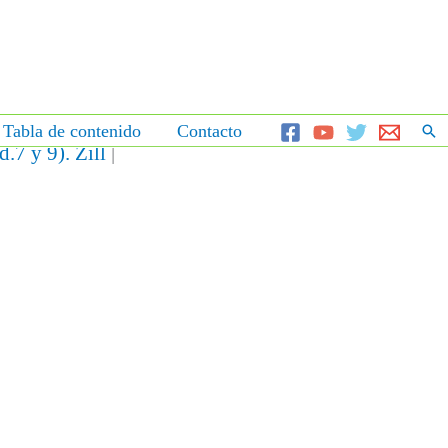
Bus
Tabla de contenido
Contacto
Insertar el código HTML aquí.
7 y 9). Zill
|