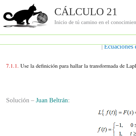
Ir
CÁLCULO 21
al
contenido
Inicio de tú camino en el conocimien
Deja un comentario
/ Por
Juan Beltran
/
|
Ecuaciones d
7.1.1.
Use la definición para hallar la transformada de Lap
Solución –
Juan Beltrán
: