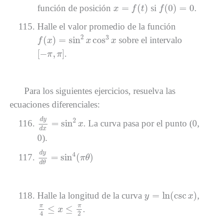
x
=
f
(
t
)
f
(
0
)
=
0
=
(
)
(
0
)
=
0
función de posición
si
.
x
f
t
f
Halle el valor promedio de la función
f
(
x
)
=
sin
2
x
cos
3
x
2
3
(
)
=
sin
cos
sobre el intervalo
f
x
x
x
[
−
π
,
π
]
[
−
,
]
.
π
π
Para los siguientes ejercicios, resuelva las
ecuaciones diferenciales:
d
y
d
x
=
sin
2
x
d
y
2
=
sin
. La curva pasa por el punto (0,
x
d
x
0).
d
y
d
θ
=
sin
4
(
π
θ
)
d
y
4
=
sin
(
)
π
θ
d
θ
y
=
ln
(
csc
x
)
=
ln
(
csc
)
Halle la longitud de la curva
,
y
x
π
4
≤
x
≤
π
2
π
π
≤
≤
.
x
2
4