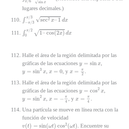
/
6
√
π
sin
x
lugares decimales.)
∫
−
π
/
3
π
/
3
sec
2
x
–
1
d
x
/
3
π
√
2
sec
–
1
∫
x
d
x
−
/
3
π
∫
0
π
/
2
1
–
cos
(
2
x
)
d
x
/
2
π
1
–
cos
(
2
)
√
∫
x
d
x
0
Halle el área de la región delimitada por las
y
=
sin
x
=
sin
gráficas de las ecuaciones
,
y
x
y
=
sin
3
x
x
=
π
2
x
=
0
3
π
=
sin
=
0
=
,
, y
.
y
x
x
x
2
Halle el área de la región delimitada por las
y
=
cos
2
x
2
=
cos
gráficas de las ecuaciones
,
y
x
y
=
sin
2
x
x
=
−
π
4
x
=
π
4
2
π
π
=
sin
=
−
=
,
, y
.
y
x
x
x
4
4
Una partícula se mueve en línea recta con la
función de velocidad
v
(
t
)
=
sin
(
ω
t
)
cos
2
(
ω
t
)
2
(
)
=
sin
(
)
cos
(
)
. Encuentre su
v
t
ω
t
ω
t