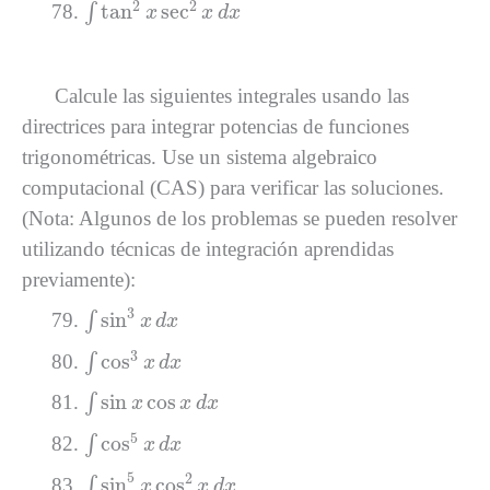
∫
tan
2
x
sec
2
x
d
x
2
2
tan
sec
∫
x
x
d
x
Calcule las siguientes integrales usando las
directrices para integrar potencias de funciones
trigonométricas. Use un sistema algebraico
computacional (CAS) para verificar las soluciones.
(Nota: Algunos de los problemas se pueden resolver
utilizando técnicas de integración aprendidas
previamente):
∫
sin
3
x
d
x
3
sin
∫
x
d
x
∫
cos
3
x
d
x
3
cos
∫
x
d
x
∫
sin
x
cos
x
d
x
sin
cos
∫
x
x
d
x
∫
cos
5
x
d
x
5
cos
∫
x
d
x
∫
sin
5
x
cos
2
x
d
x
5
2
sin
cos
∫
x
x
d
x