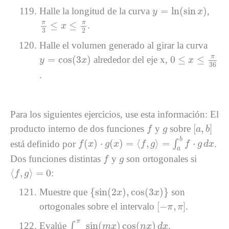
y
=
ln
(
sin
x
)
=
ln
(
sin
)
Halle la longitud de la curva
,
y
x
π
3
≤
x
≤
π
2
π
π
≤
≤
.
x
2
3
Halle el volumen generado al girar la curva
y
=
cos
(
3
x
)
0
≤
x
≤
π
36
π
=
cos
(
3
)
0
≤
≤
alrededor del eje x,
y
x
x
36
.
Para los siguientes ejercicios, use esta información: El
[
a
,
b
]
f
g
[
,
]
producto interno de dos funciones
y
sobre
f
g
a
b
f
(
x
)
⋅
g
(
x
)
=
⟨
f
,
g
⟩
=
∫
a
b
f
⋅
g
d
x
b
(
)
⋅
(
)
=
⟨
,
⟩
=
⋅
está definido por
∫
.
f
x
g
x
f
g
f
g
d
x
a
f
g
Dos funciones distintas
y
son ortogonales si
f
g
⟨
f
,
g
⟩
=
0
⟨
,
⟩
=
0
:
f
g
{
sin
(
2
x
)
,
cos
(
3
x
)
}
{
sin
(
2
)
,
cos
(
3
)
}
Muestre que
son
x
x
[
−
π
,
π
]
[
−
,
]
ortogonales sobre el intervalo
.
π
π
∫
−
π
π
sin
(
m
x
)
cos
(
n
x
)
d
x
π
sin
(
)
cos
(
)
Evalúe
∫
.
m
x
n
x
d
x