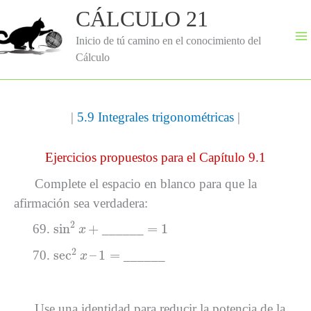
Ir
CÁLCULO 21
al
contenido
Inicio de tú camino en el conocimiento del
Cálculo
|
5.9 Integrales trigonométricas
|
Ejercicios propuestos para el Capítulo 9.1
Complete el espacio en blanco para que la
afirmación sea verdadera:
sin
2
x
+
=
1
2
sin
+
=
1
______
x
sec
2
x
–
1
=
2
sec
–
1
=
______
x
Use una identidad para reducir la potencia de la